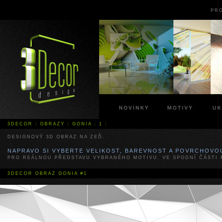
PR
3DECOR
:
OBRAZY
:
GONIA
:
1
:
DESIGNOVÝ 3D OBRAZ NA ZEĎ.
NAPRAVO SI VYBERTE VELIKOST, BAREVNOST A POVRCHOVO
PRO REÁLNOU PŘEDSTAVU VYBRANÉHO MOTIVU. VE SPODNÍ ČÁSTI 
3DECOR
OBRAZ GONIA #1