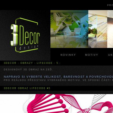
PR
3DECOR
:
OBRAZY
:
LIFECODE
:
5
:
DESIGNOVÝ 3D OBRAZ NA ZEĎ.
NAPRAVO SI VYBERTE VELIKOST, BAREVNOST A POVRCHOVO
PRO REÁLNOU PŘEDSTAVU VYBRANÉHO MOTIVU. VE SPODNÍ ČÁSTI 
3DECOR
OBRAZ LIFECODE #5