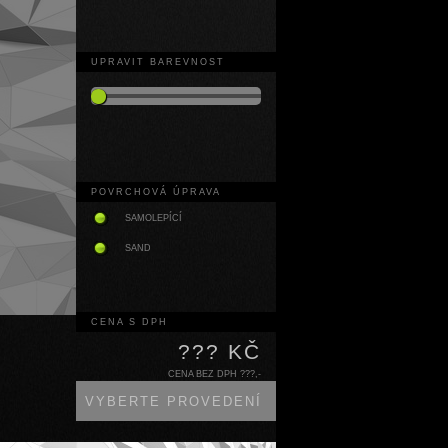
UPRAVIT BAREVNOST
POVRCHOVÁ ÚPRAVA
SAMOLEPÍCÍ
SAND
CENA S DPH
??? KČ
CENA BEZ DPH ???,-