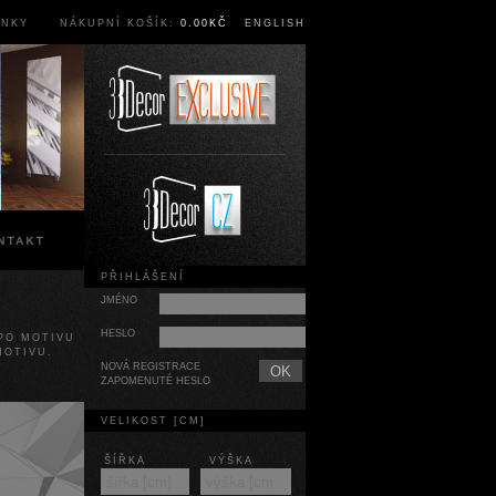
ÍNKY
NÁKUPNÍ KOŠÍK:
0.00KČ
ENGLISH
PŘIHLÁŠENÍ
JMÉNO
HESLO
PO MOTIVU
MOTIVU.
NOVÁ REGISTRACE
ZAPOMENUTÉ HESLO
VELIKOST [CM]
ŠÍŘKA
VÝŠKA