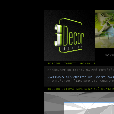
3DECOR
:
TAPETY
:
GONIA
:
7
:
DESIGNOVÉ 3D TAPETY NA ZEĎ POTIŠTĚ
NAPRAVO SI VYBERTE VELIKOST, B
PRO REÁLNOU PŘEDSTAVU VYBRANÉHO M
3DECOR
BYTOVÁ TAPETA NA ZEĎ GONIA 