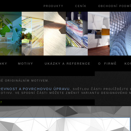
PRODUKTY
CENÍK
OBCHODNÍ PODM
NÉ ORIGINÁLNÍM MOTIVEM.
AREVNOST A POVRCHOVOU ÚPRAVU.
SVĚTLOU ČÁSTI PROJÍŽDĚJTE 
OTIVU. VE SPODNÍ ČÁSTI MŮŽETE ZMĚNIT VARIANTU DESIGNOVÉHO 
#7