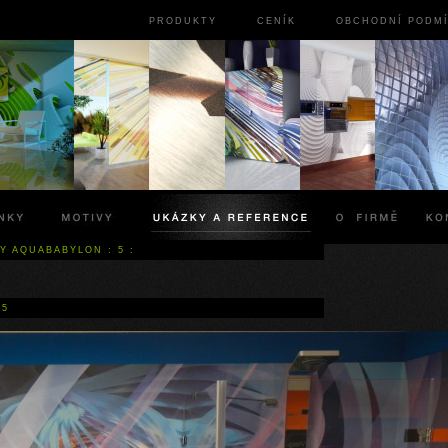
PRODUKTY
CENÍK
OBCHODNÍ PODM
TY AQUABABYLON
:
5
:
#5