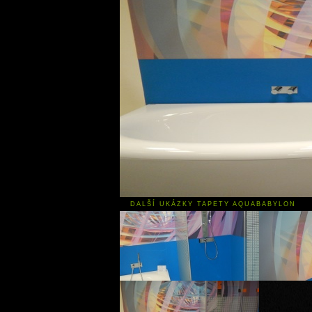
DALŠÍ UKÁZKY TAPETY AQUABABYLON