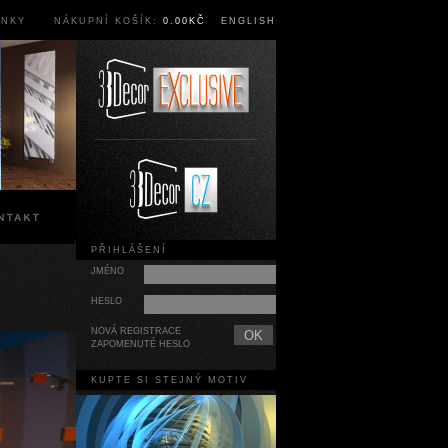
ÍNKY
NÁKUPNÍ KOŠÍK:
0.00KČ
ENGLISH
PŘIHLÁŠENÍ
JMÉNO
HESLO
NOVÁ REGISTRACE
ZAPOMENUTÉ HESLO
KUPTE SI STEJNÝ MOTIV